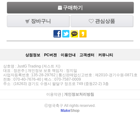
구매하기
장바구니
관심상품
상점정보
PC버젼
이용안내
고객센터
커뮤니티
상호명 : JustG Trading (져스트 지)
대표 : 정은주 | 개인정보 보호 책임자 : 정지일
사업자등록번호 :135-28-29762 | 통신판매업신고번호 : 제2010-경기수원-0871호
전화 : 070-40-7676-40 | 팩스 : 070-7587-0009
주소 : (16263) 경기도 수원시 팔달구 정조로 749 (중동22-2) 3층
이용약관
|
개인정보처리방침
ⓒ영국축구 All rights reserved.
Make
Shop