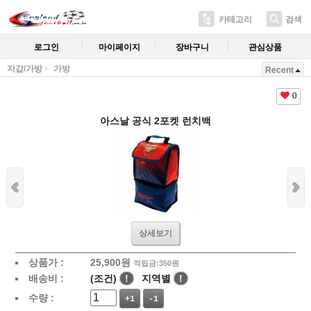
카테고리
검색
로그인
마이페이지
장바구니
관심상품
지갑/가방
가방
Recent
0
아스날 공식 2포켓 런치백
상세보기
상품가 :
25,900
원
적립금:350원
배송비 :
(조건)
!
지역별
!
수량 :
+1
-1