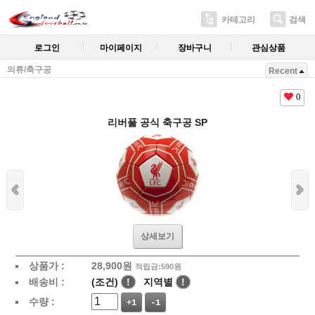
카테고리
검색
로그인
마이페이지
장바구니
관심상품
의류/축구공
Recent
0
리버풀 공식 축구공 SP
상세보기
상품가 :
28,900
원
적립금:590원
배송비 :
(조건)
!
지역별
!
수량 :
+1
-1