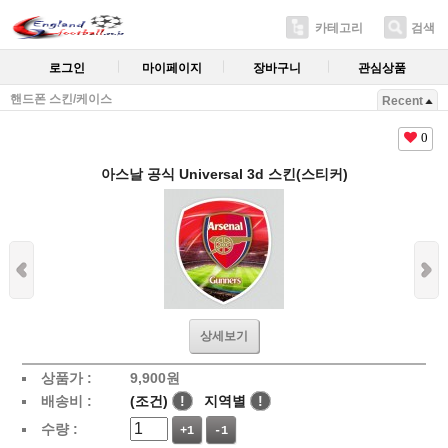
카테고리
검색
로그인
마이페이지
장바구니
관심상품
핸드폰 스킨/케이스
Recent
0
아스날 공식 Universal 3d 스킨(스티커)
상세보기
상품가 :
9,900
원
배송비 :
(조건)
!
지역별
!
수량 :
+1
-1