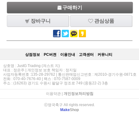
구매하기
장바구니
관심상품
상점정보
PC버젼
이용안내
고객센터
커뮤니티
상호명 : JustG Trading (져스트 지)
대표 : 정은주 | 개인정보 보호 책임자 : 정지일
사업자등록번호 :135-28-29762 | 통신판매업신고번호 : 제2010-경기수원-0871호
전화 : 070-40-7676-40 | 팩스 : 070-7587-0009
주소 : (16263) 경기도 수원시 팔달구 정조로 749 (중동22-2) 3층
이용약관
|
개인정보처리방침
ⓒ영국축구 All rights reserved.
Make
Shop