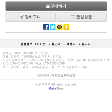
구매하기
장바구니
관심상품
상점정보
PC버젼
이용안내
고객센터
커뮤니티
상호명 : JustG Trading (져스트 지)
대표 : 정은주 | 개인정보 보호 책임자 : 정지일
사업자등록번호 :135-28-29762 | 통신판매업신고번호 : 제2010-경기수원-0871호
전화 : 070-40-7676-40 | 팩스 : 070-7587-0009
주소 : (16263) 경기도 수원시 팔달구 정조로 749 (중동22-2) 3층
이용약관
|
개인정보처리방침
ⓒ영국축구 All rights reserved.
Make
Shop