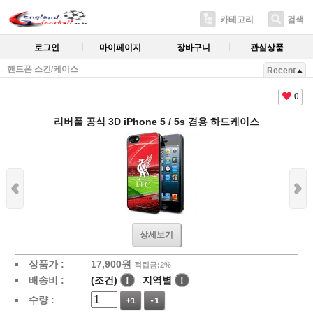
카테고리
검색
로그인
마이페이지
장바구니
관심상품
핸드폰 스킨/케이스
Recent
0
리버풀 공식 3D iPhone 5 / 5s 겸용 하드케이스
상세보기
상품가 :
17,900
원
적립금:2%
배송비 :
(조건)
!
지역별
!
수량 :
+1
-1